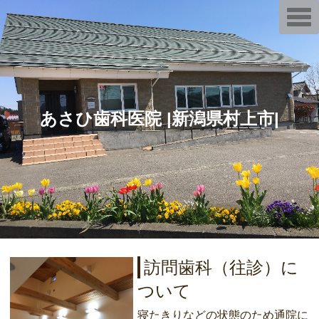
T
o
g
g
l
e
n
a
v
i
あさひ歯科医院 |新潟県村上市|
g
a
t
i
o
n
訪問歯科（往診）に
ついて
寝たきりなどの状態のため通院に